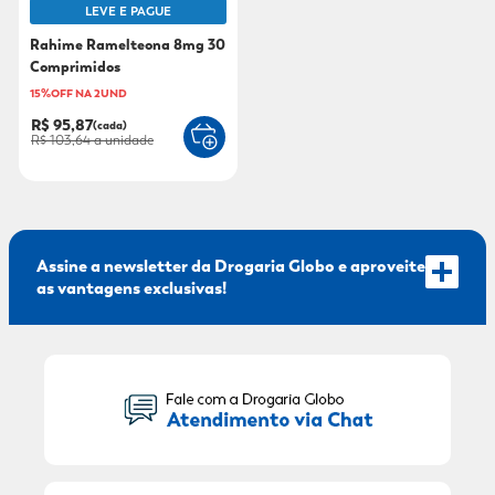
LEVE E PAGUE
9
º
sabonete líquido
Rahime Ramelteona 8mg 30
Comprimidos
10
º
adeforte turbo
15%OFF NA 2UND
R$ 95,87
(cada)
R$ 103,64
a unidade
Assine a newsletter da Drogaria Globo e aproveite
as vantagens exclusivas!
Seu Nome:
Seu E-mail: