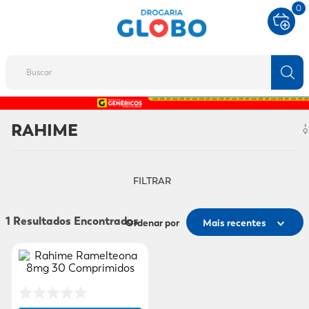
0
Buscar
TERMOS MAIS BUSCADOS
RAHIME
1
º
fralda
2
º
protetor solar
FILTRAR
3
º
desodorante
4
º
pantene
1
Ordenar por
Mais recentes
5
º
dove
6
º
fralda xg
7
º
mounjaro
8
º
shampoo