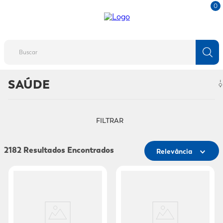
0
Buscar
SAÚDE
TERMOS MAIS BUSCADOS
1
º
fralda
2
º
protetor solar
FILTRAR
3
º
desodorante
2182
Relevância
4
º
pantene
5
º
dove
6
º
fralda xg
7
º
mounjaro
8
º
shampoo