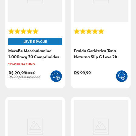
9
º
sabonete líquido
10
º
adeforte turbo
LEVE E PAGUE
MecoBe Mecobalamina
Fralda Geriátrica Tena
1.000mcg 30 Comprimidos
Noturna Slip G Leve 24
Sublinguais
Pague 21
15%OFF NA 2UND
R$ 20,99
R$ 99,99
(cada)
R$ 22,69
a unidade