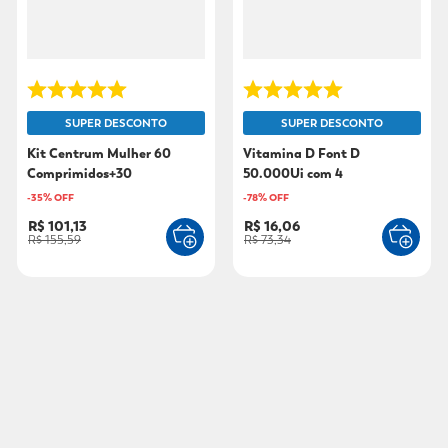
SUPER DESCONTO
SUPER DESCONTO
Kit Centrum Mulher 60
Vitamina D Font D
Comprimidos+30
50.000Ui com 4
Comprimidos com 70%
Comprimidos
-
35
% OFF
-
78
% OFF
Desconto
R$ 101,13
R$ 16,06
R$ 155,59
R$ 73,34