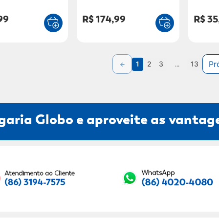
NB090
PVC 1 U
99
R$ 174,99
R$ 35
Pr
1
2
3
...
13
garia Globo e aproveite as vantage
Seu E-mail: