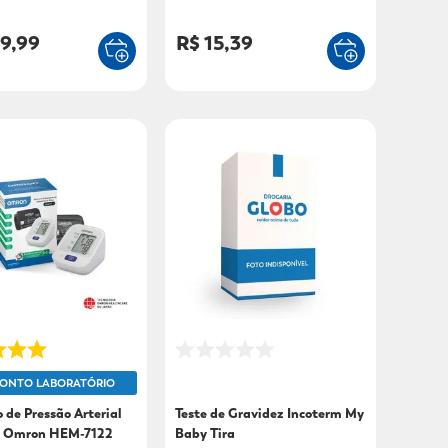
ide 1 Unidade
9,99
R$ 15,39
ONTO LABORATÓRIO
 de Pressão Arterial
Teste de Gravidez Incoterm My
o Omron HEM-7122
Baby Tira