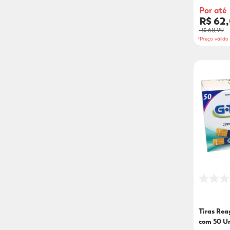
Por até
R$ 62
R$ 68,99
*Preço válid
Tiras Rea
com 50 U