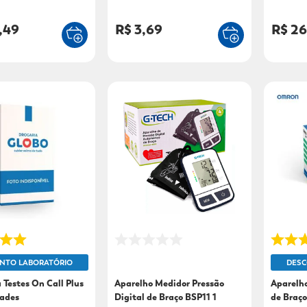
Infantil NE-C803
SmartGu
,49
R$ 3,69
R$ 26
NTO LABORATÓRIO
DESC
 Testes On Call Plus
Aparelho Medidor Pressão
Aparelho
dades
Digital de Braço BSP11 1
de Braç