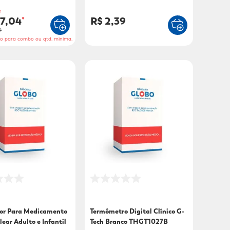
é
27,04
R$ 2,39
*
9
do para combo ou qtd. mínima.
or Para Medicamento
Termômetro Digital Clínico G-
lear Adulto e Infantil
Tech Branco THGT1027B