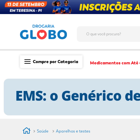
O que você procura?
Compre por Categoria
Medicamentos com Até
Saúde
Medicamentos
Dermocosméticos
Mãe e Filho
Higiene & Beleza
Conveniência
Saúde
Aparelhos e testes
Promoções