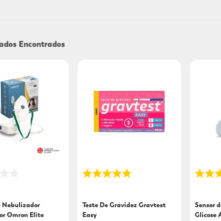
9
º
mounjaro
10
º
fralda xg
e Nebulizador
Teste De Gravidez Gravtest
Sensor 
or Omron Elite
Easy
Glicose 