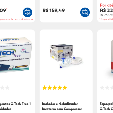
Unidade
Por at
,09
R$ 159,49
R$ 2
*
R$ 238,9
o para combo ou qtd. mínima.
*Preço váli
gentes G-Tech Free 1
Inalador e Nebulizador
Espaçad
nidades
Incoterm com Compressor
G-Tech C