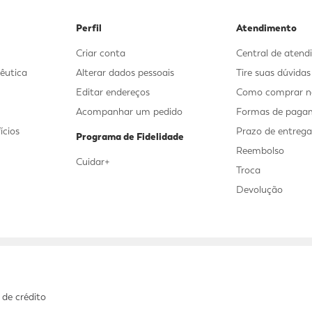
Perfil
Atendimento
Criar conta
Central de aten
êutica
Alterar dados pessoais
Tire suas dúvida
Editar endereços
Como comprar no
Acompanhar um pedido
Formas de paga
ícios
Prazo de entreg
Programa de Fidelidade
Reembolso
Cuidar+
Troca
Devolução
 de crédito