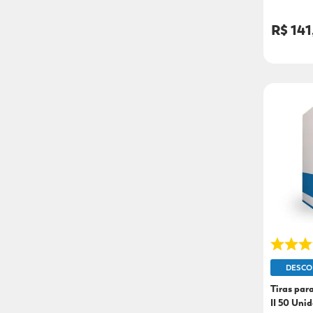
Adulto e 
R$ 141
DESCO
Tiras para
II 50 Uni