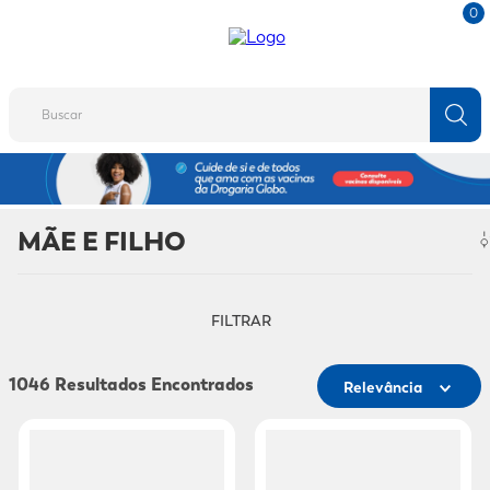
0
Buscar
TERMOS MAIS BUSCADOS
1
º
fralda
MÃE E FILHO
2
º
protetor solar
3
º
desodorante
FILTRAR
4
º
pantene
5
º
dove
1046
Relevância
6
º
fralda xg
7
º
mounjaro
8
º
shampoo