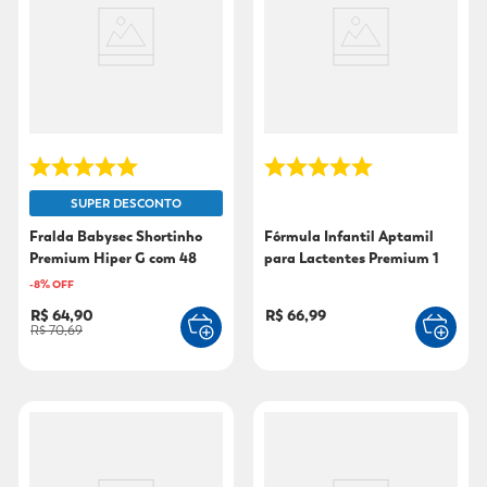
9
º
sabonete líquido
10
º
adeforte turbo
SUPER DESCONTO
Fralda Babysec Shortinho
Fórmula Infantil Aptamil
Premium Hiper G com 48
para Lactentes Premium 1
Unidades
800g
-
8
% OFF
R$ 64,90
R$ 66,99
R$ 70,69