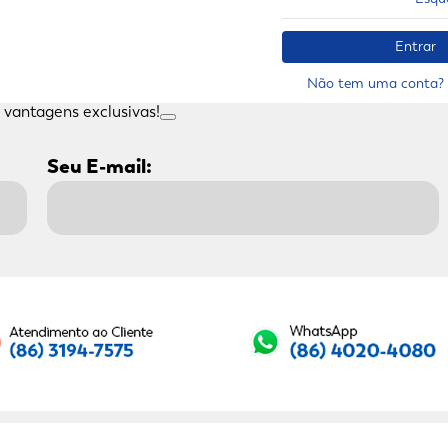
9
º
sabonete líquido
10
º
adeforte turbo
Entrar
Não tem uma conta? 
 vantagens exclusivas!
Seu E-mail: