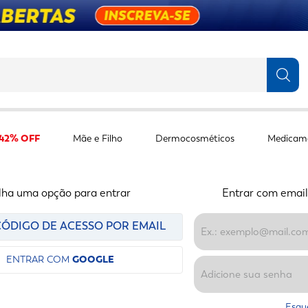
TERMOS MAIS BUSCADOS
1
º
fralda
 42% OFF
Mãe e Filho
Dermocosméticos
Medicam
2
º
protetor solar
3
º
desodorante
4
º
pantene
lha uma opção para entrar
Entrar com email
5
º
dove
ÓDIGO DE ACESSO POR EMAIL
6
º
fralda xg
ENTRAR COM
GOOGLE
7
º
mounjaro
8
º
shampoo
Esqu