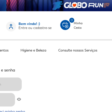
0
Minha
Bem vindo! :)
Entre ou cadastre-se
Cesta
entos
Higiene e Beleza
Consulte nossos Serviços
 e senha
eci minha senha