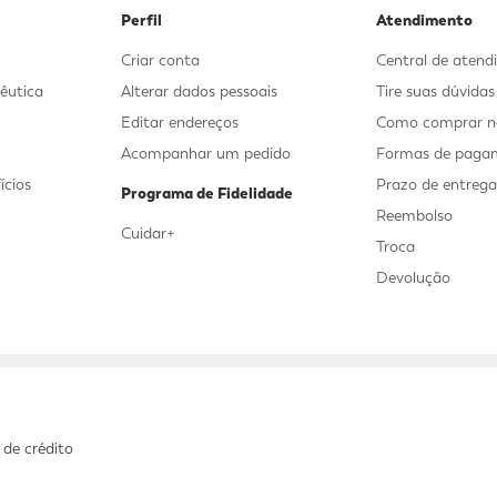
Perfil
Atendimento
Criar conta
Central de aten
êutica
Alterar dados pessoais
Tire suas dúvida
Editar endereços
Como comprar no
Acompanhar um pedido
Formas de paga
ícios
Prazo de entreg
Programa de Fidelidade
Reembolso
Cuidar+
Troca
Devolução
 de crédito