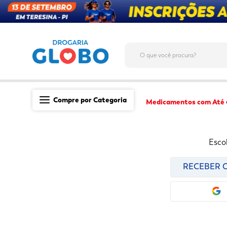
O que você procura?
Compre por Categoria
Medicamentos com Até
Saúde
Esco
Medicamentos
Dermocosméticos
RECEBER C
Mãe e Filho
Higiene & Beleza
Conveniência
Promoções