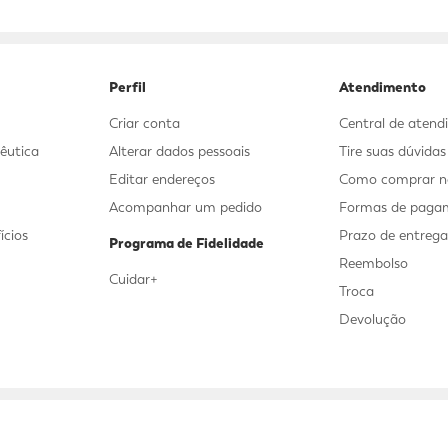
9
º
sabonete líquido
10
º
adeforte turbo
Perfil
Atendimento
Criar conta
Central de aten
êutica
Alterar dados pessoais
Tire suas dúvida
Editar endereços
Como comprar no
Acompanhar um pedido
Formas de paga
ícios
Prazo de entreg
Programa de Fidelidade
Reembolso
Cuidar+
Troca
Devolução