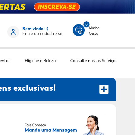
0
Minha
Bem vindo! :)
Entre ou cadastre-se
Cesta
entos
Higiene e Beleza
Consulte nossos Serviços
ns exclusivas!
RECEBER OFERTAS EXCLUSIVAS!