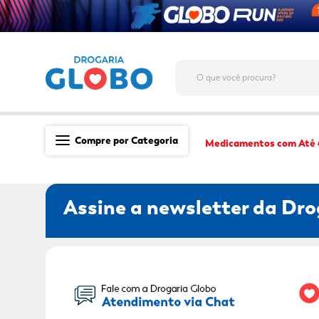
O que você procura?
Compre por Categoria
Medicamentos com Até
Saúde
Assine a newsletter da Dro
Medicamentos
Dermocosméticos
Mãe e Filho
Seu Nome:
Higiene & Beleza
Conveniência
Promoções