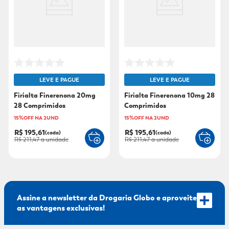
9
º
mounjaro
10
º
fralda xg
LEVE E PAGUE
LEVE E PAGUE
Firialta Finerenona 20mg
Firialta Finerenona 10mg 28
28 Comprimidos
Comprimidos
15%OFF NA 2UND
15%OFF NA 2UND
R$ 195,61
R$ 195,61
(cada)
(cada)
R$ 211,47
a unidade
R$ 211,47
a unidade
Assine a newsletter da Drogaria Globo e aproveite
as vantagens exclusivas!