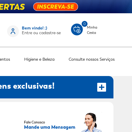
0
Minha
Bem vindo! :)
Entre ou cadastre-se
Cesta
entos
Higiene e Beleza
Consulte nossos Serviços
ns exclusivas!
RECEBER OFERTAS EXCLUSIVAS!