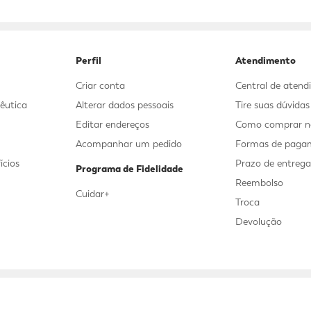
9
º
sabonete líquido
10
º
adeforte turbo
Perfil
Atendimento
Criar conta
Central de aten
êutica
Alterar dados pessoais
Tire suas dúvida
Editar endereços
Como comprar no
Acompanhar um pedido
Formas de paga
ícios
Prazo de entreg
Programa de Fidelidade
Reembolso
Cuidar+
Troca
Devolução