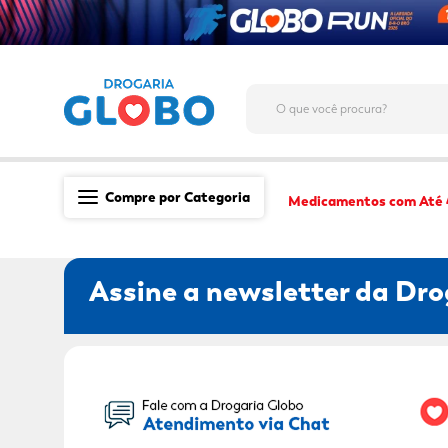
O que você procura?
Compre por Categoria
Medicamentos com Até
Saúde
Assine a newsletter da Dro
Medicamentos
Dermocosméticos
Mãe e Filho
Seu Nome:
Higiene & Beleza
Conveniência
Promoções