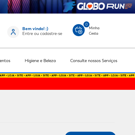
0
Minha
Bem vindo! :)
Entre ou cadastre-se
Cesta
entos
Higiene e Beleza
Consulte nossos Serviços