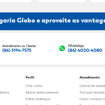
garia Globo e aproveite as vantage
Seu E-mail:
Perfil
Atendimento
Criar conta
Central de aten
êutica
Alterar dados pessoais
Tire suas dúvida
Editar endereços
Como comprar no