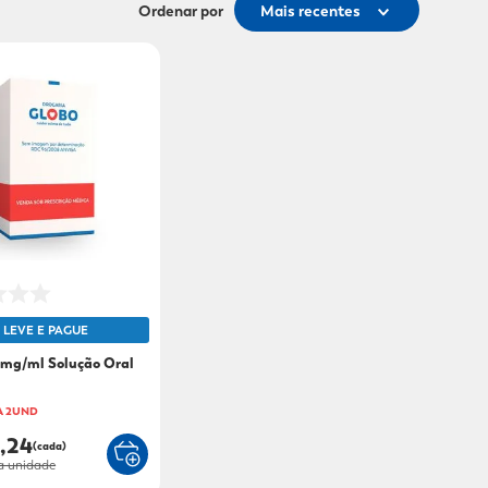
Ordenar por
Mais recentes
LEVE E PAGUE
0mg/ml Solução Oral
A 2UND
,24
(cada)
a unidade