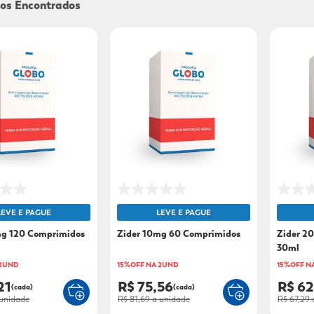
9
º
mounjaro
10
º
fralda xg
LEVE E PAGUE
LEVE E PAGUE
mg 120 Comprimidos
Zider 10mg 60 Comprimidos
Zider 2
30ml
 2UND
15%OFF NA 2UND
15%OFF N
21
R$ 75,56
R$ 62
(cada)
(cada)
unidade
R$ 81,69
a unidade
R$ 67,29