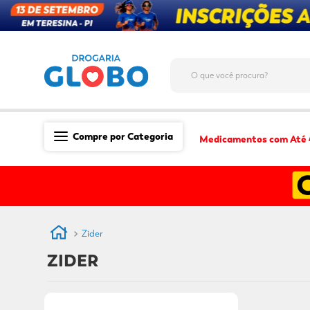
O que você procura?
Compre por Categoria
Medicamentos com Até
Saúde
Medicamentos
Dermocosméticos
Zider
Mãe e Filho
ZIDER
Higiene & Beleza
Conveniência
Promoções