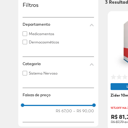
3
Filtros
Adicional
Adicional
Departamento
Medicamentos
Dermocosméticos
Categoria
Sistema Nervoso
Faixas de preço
Zider 10
15%OFF NA
R$ 67,00
–
R$ 90,00
R$ 81,
R$ 87,79
a 