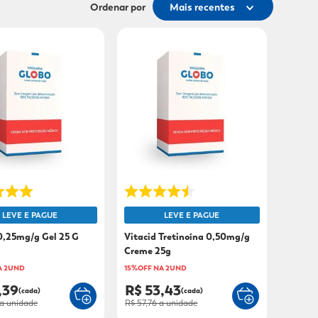
Ordenar por
Mais recentes
LEVE E PAGUE
LEVE E PAGUE
0,25mg/g Gel 25 G
Vitacid Tretinoína 0,50mg/g
Creme 25g
A 2UND
15%OFF NA 2UND
,39
R$ 53,43
(cada)
(cada)
a unidade
R$ 57,76
a unidade