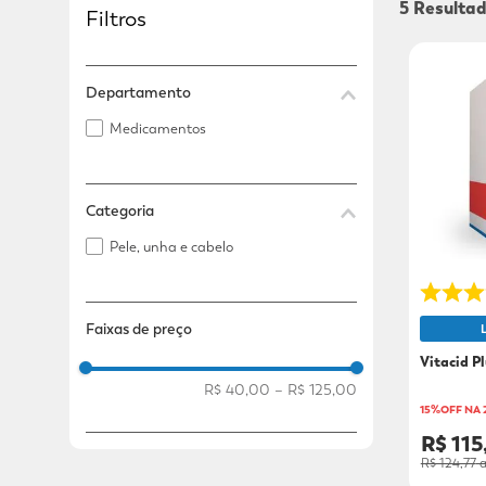
5
Filtros
Adicional
Adicional
Departamento
Medicamentos
Categoria
Pele, unha e cabelo
Faixas de preço
Vitacid P
R$ 40,00
–
R$ 125,00
15%OFF NA
R$ 115
R$ 124,77
a