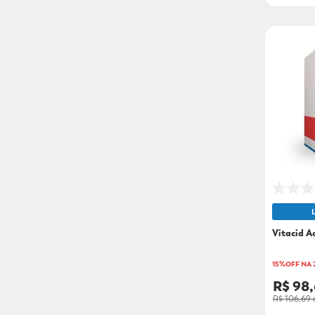
Vitacid A
15%OFF NA
R$ 98
R$ 106,69