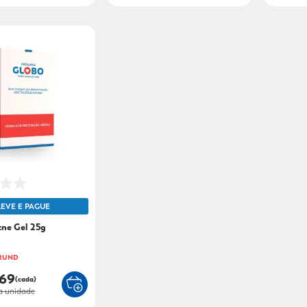
LEVE E PAGUE
cne Gel 25g
 2UND
,69
(cada)
a unidade