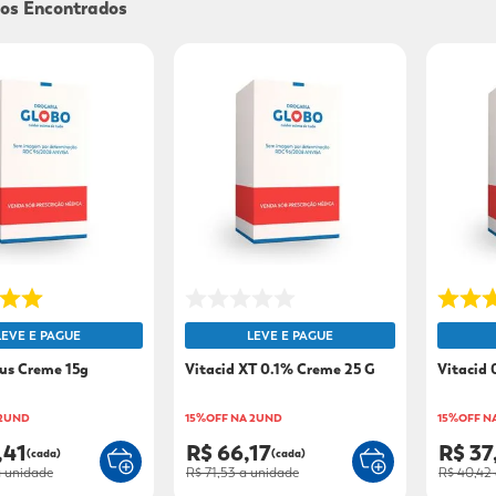
9
º
sabonete líquido
10
º
adeforte turbo
LEVE E PAGUE
LEVE E PAGUE
lus Creme 15g
Vitacid XT 0.1% Creme 25 G
Vitacid 
 2UND
15%OFF NA 2UND
15%OFF N
,41
R$ 66,17
R$ 37
(cada)
(cada)
 unidade
R$ 71,53
a unidade
R$ 40,42