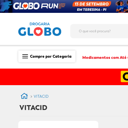
O que você procura?
Compre por Categoria
Medicamentos com Até
Saúde
Medicamentos
Dermocosméticos
VITACID
Mãe e Filho
VITACID
Higiene & Beleza
Conveniência
Promoções