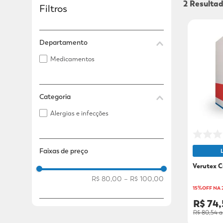
2
Filtros
Adicional
Adicional
Departamento
Medicamentos
Categoria
Alergias e infecções
Faixas de preço
Verutex C
R$ 80,00
–
R$ 100,00
15%OFF NA
R$ 74
R$ 80,54
a