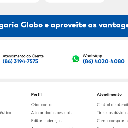
garia Globo e aproveite as vantage
Seu E-mail:
Perfil
Atendimento
Criar conta
Central de aten
êutica
Alterar dados pessoais
Tire suas dúvida
Editar endereços
Como comprar no