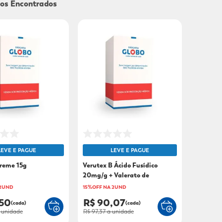
9
º
sabonete líquido
10
º
adeforte turbo
LEVE E PAGUE
LEVE E PAGUE
reme 15g
Verutex B Ácido Fusídico
20mg/g + Valerato de
Betametasona 1mg/g Creme
 2UND
15%OFF NA 2UND
15g
,50
R$ 90,07
(cada)
(cada)
 unidade
R$ 97,37
a unidade