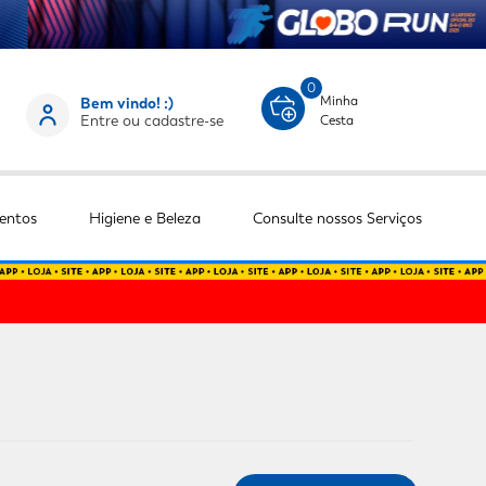
0
Minha
Bem vindo! :)
Entre ou cadastre-se
Cesta
entos
Higiene e Beleza
Consulte nossos Serviços