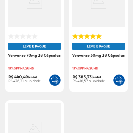
9
º
fralda xg
10
º
shampoo
LEVE E PAGUE
LEVE E PAGUE
Venvanse 70mg 28 Cápsulas
Venvanse 30mg 28 Cápsulas
15%OFF NA 2UND
15%OFF NA 2UND
R$ 440,49
R$ 385,33
(cada)
(cada)
R$ 476,21
a unidade
R$ 416,57
a unidade