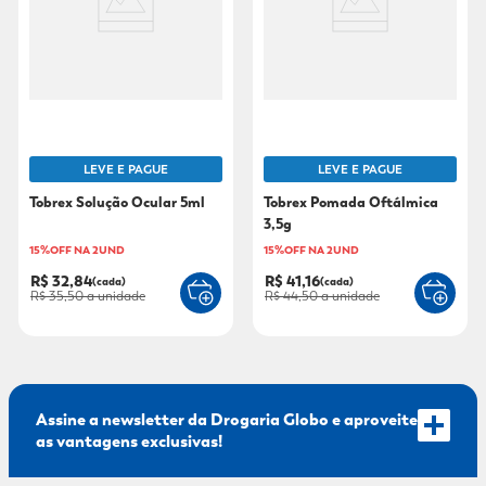
9
º
mounjaro
10
º
fralda xg
LEVE E PAGUE
LEVE E PAGUE
Tobrex Solução Ocular 5ml
Tobrex Pomada Oftálmica
3,5g
15%OFF NA 2UND
15%OFF NA 2UND
R$ 32,84
R$ 41,16
(cada)
(cada)
R$ 35,50
a unidade
R$ 44,50
a unidade
Assine a newsletter da Drogaria Globo e aproveite
as vantagens exclusivas!