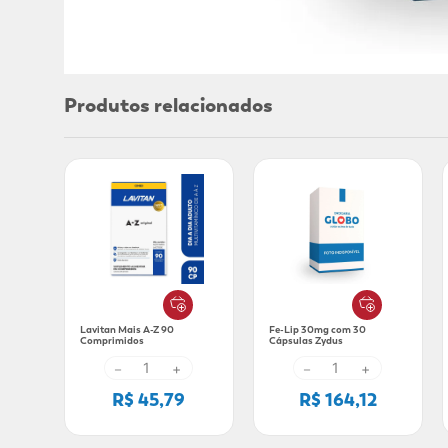
Produtos relacionados
Lavitan Mais A-Z 90
Fe-Lip 30mg com 30
Comprimidos
Cápsulas Zydus
－
+
－
+
R$ 45,79
R$ 164,12