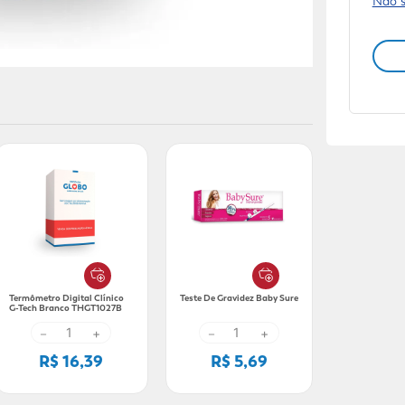
Não 
Termômetro Digital Clínico
Teste De Gravidez Baby Sure
G-Tech Branco THGT1027B
－
+
－
+
R$ 16,39
R$ 5,69