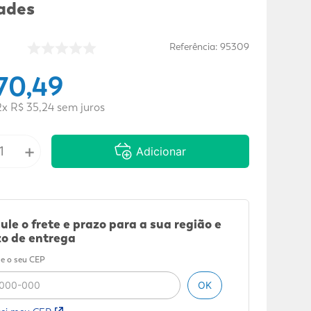
ades
Referência
:
95309
70
,
49
2
x
R$
35
,
24
sem juros
+
Adicionar
ule o frete e prazo para a sua região e
o de entrega
e o seu CEP
OK