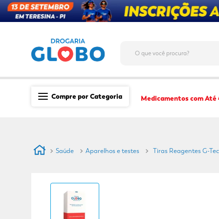
O que você procura?
Compre por Categoria
Medicamentos com Até
Saúde
Medicamentos
Saúde
Aparelhos e testes
Tiras Reagentes G-Tec
Dermocosméticos
Mãe e Filho
Higiene & Beleza
Conveniência
Promoções