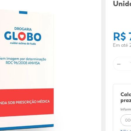
9
º
sabonete líquido
Unid
10
º
adeforte turbo
R$
Em até
－
Calc
praz
Inform