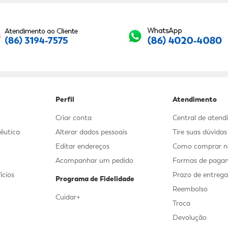
Seu E-mail:
Perfil
Atendimento
Criar conta
Central de aten
êutica
Alterar dados pessoais
Tire suas dúvida
Editar endereços
Como comprar no
Acompanhar um pedido
Formas de paga
ícios
Prazo de entreg
Programa de Fidelidade
Reembolso
Cuidar+
Troca
Devolução