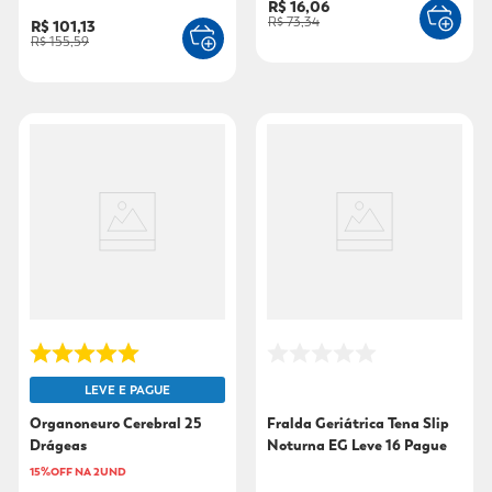
R$ 16,06
Desconto
R$ 73,34
R$ 101,13
R$ 155,59
LEVE E PAGUE
Organoneuro Cerebral 25
Fralda Geriátrica Tena Slip
Drágeas
Noturna EG Leve 16 Pague
14
15%OFF NA 2UND