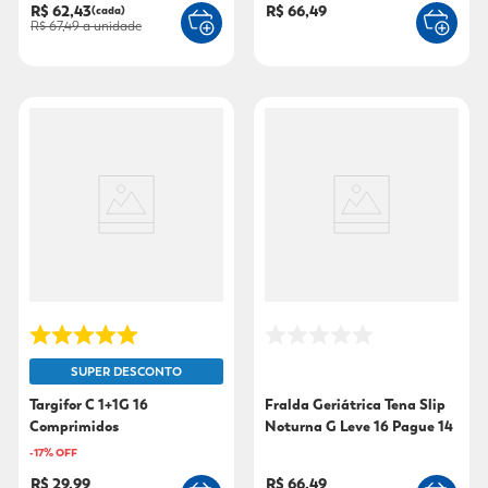
R$ 62,43
R$ 66,49
(cada)
R$ 67,49
a unidade
SUPER DESCONTO
Targifor C 1+1G 16
Fralda Geriátrica Tena Slip
Comprimidos
Noturna G Leve 16 Pague 14
-
17
% OFF
R$ 29,99
R$ 66,49