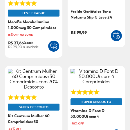
9
º
fralda xg
Fralda Geriátrica Tena
LEVE E PAGUE
Noturna Slip G Leve 24
10
º
shampoo
MecoBe Mecobalamina
Pague 21
1.000mcg 30 Comprimidos
R$ 99,99
Sublinguais
15%OFF NA 2UND
R$ 27,66
(cada)
R$ 29,90
a unidade
SUPER DESCONTO
SUPER DESCONTO
Vitamina D Font D
Kit Centrum Mulher 60
50.000Ui com 4
Comprimidos+30
Comprimidos
-
78
% OFF
Comprimidos com 70%
-
35
% OFF