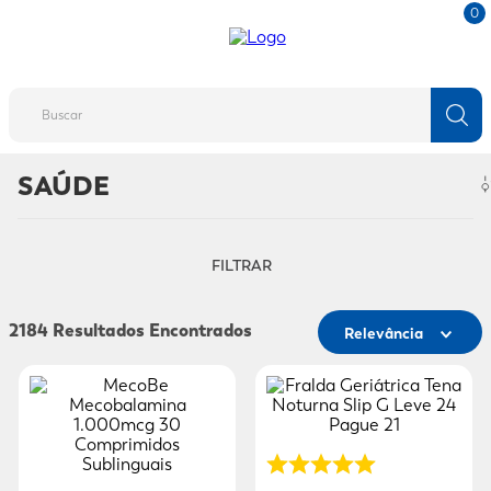
0
Buscar
SAÚDE
TERMOS MAIS BUSCADOS
1
º
fralda
2
º
protetor solar
FILTRAR
3
º
desodorante
2184
Relevância
4
º
pantene
5
º
dove
6
º
adeforte turbo
7
º
mounjaro
8
º
sabonete líquido