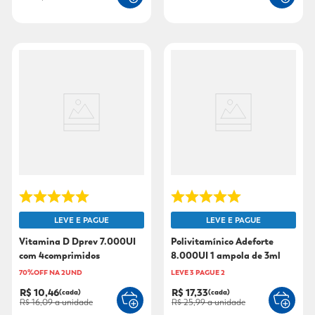
LEVE E PAGUE
LEVE E PAGUE
Vitamina D Dprev 7.000UI
Polivitamínico Adeforte
com 4comprimidos
8.000UI 1 ampola de 3ml
70%OFF NA 2UND
LEVE 3 PAGUE 2
R$ 10,46
R$ 17,33
(cada)
(cada)
R$ 16,09
a unidade
R$ 25,99
a unidade