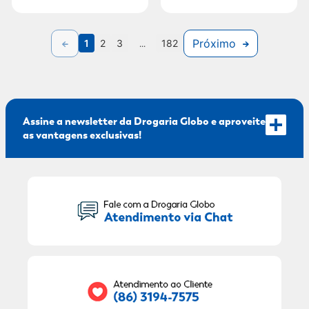
Próximo
1
2
3
...
182
Assine a newsletter da Drogaria Globo e aproveite
as vantagens exclusivas!
Seu Nome:
Seu E-mail: