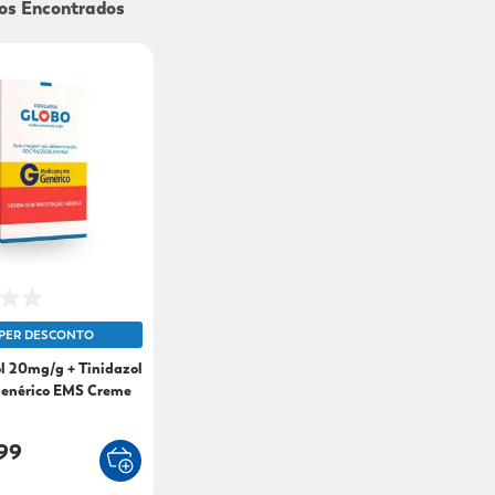
9
º
mounjaro
10
º
fralda xg
PER DESCONTO
l 20mg/g + Tinidazol
enérico EMS Creme
5g
99