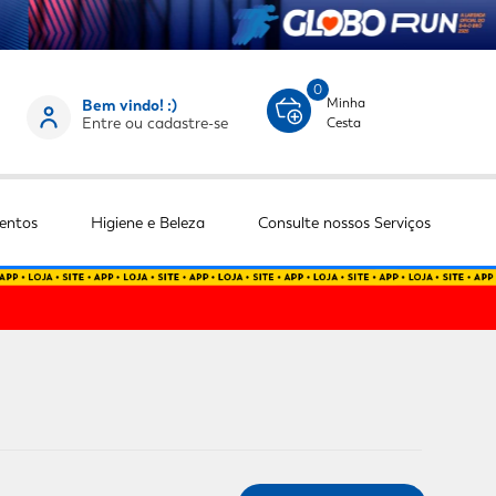
0
Minha
Bem vindo! :)
Entre ou cadastre-se
Cesta
entos
Higiene e Beleza
Consulte nossos Serviços