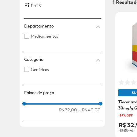
1
Filtros
Adicional
Adicional
Departamento
Medicamentos
Categoria
Genéricos
Faixas de preço
SU
Tioconazo
30mg/g G
R$ 32,00
–
R$ 40,00
Vaginal 3
-
59
% OFF
R$ 32,
R$ 80,76