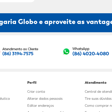
garia Globo e aproveite as vantage
Seu E-mail:
Perfil
Atendimento
Criar conta
Central de aten
êutica
Alterar dados pessoais
Tire suas dúvida
Editar endereços
Como comprar no