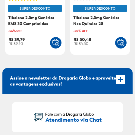
SUPER DESCONTO
SUPER DESCONTO
9
º
fralda xg
Tibolona 2,5mg Genérico
Tibolona 2,5mg Genérico
10
º
shampoo
EMS 30 Comprimidos
Neo Química 28
Comprimidos
-
56
% OFF
-
40
% OFF
R$ 39,79
R$ 50,48
R$ 89,50
R$ 84,50
Assine a newsletter da Drogaria Globo e aproveite
as vantagens exclusivas!
Seu Nome: