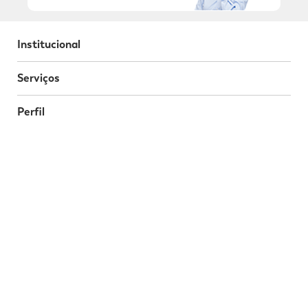
Institucional
Serviços
Perfil
Programa da Fidelidade
Atendimento
Segurança
Baixe o nosso App
Nossas Redes Sociais