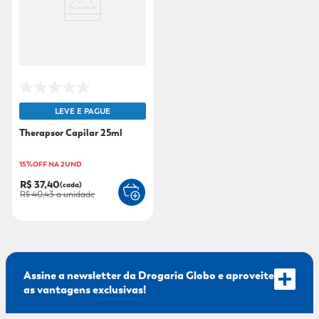
9
º
mounjaro
10
º
fralda xg
LEVE E PAGUE
Therapsor Capilar 25ml
15%OFF NA 2UND
R$ 37,40
(cada)
R$ 40,43
a unidade
Assine a newsletter da Drogaria Globo e aproveite
as vantagens exclusivas!