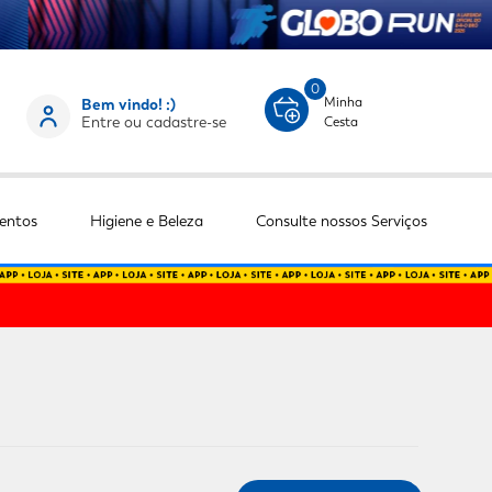
0
Minha
Bem vindo! :)
Entre ou cadastre-se
Cesta
entos
Higiene e Beleza
Consulte nossos Serviços