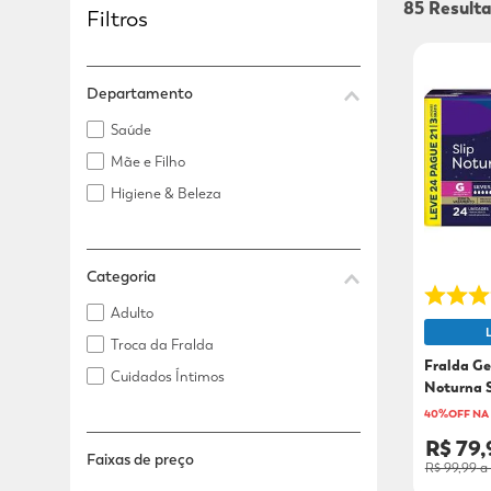
85
Filtros
Adicional
Adicional
Departamento
Saúde
Mãe e Filho
Higiene & Beleza
Categoria
Adulto
Troca da Fralda
Fralda Ge
Cuidados Íntimos
Noturna S
21
40%OFF NA
R$ 79,
Faixas de preço
R$ 99,99
a 