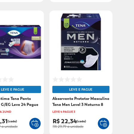
LEVE E PAGUE
LEVE E PAGUE
ntima Tena Pants
Absorvente Protetor Masculino
 G/EG Leve 24 Pague
Tena Men Level 3 Noturno 8
Unidades
A 2UND
LEVE 4 PAGUE 3
,31
R$ 22,34
(cada)
(cada)
9
a unidade
R$ 29,79
a unidade