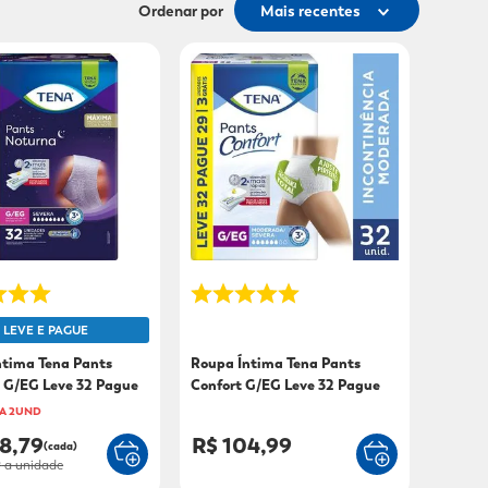
Ordenar por
Mais recentes
LEVE E PAGUE
ntima Tena Pants
Roupa Íntima Tena Pants
 G/EG Leve 32 Pague
Confort G/EG Leve 32 Pague
29 Unidades
A 2UND
8,79
R$ 104,99
(cada)
9
a unidade