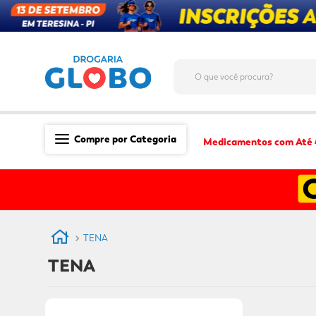
O que você procura?
Compre por Categoria
Medicamentos com Até
Saúde
Medicamentos
Dermocosméticos
TENA
Mãe e Filho
TENA
Higiene & Beleza
Conveniência
Promoções