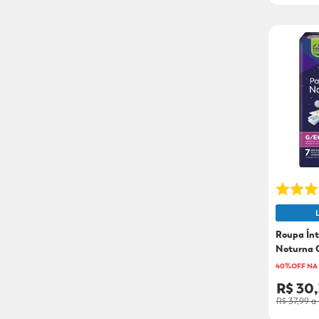
Roupa Ínt
Noturna 
40%OFF NA
R$ 30
R$ 37,99
a 