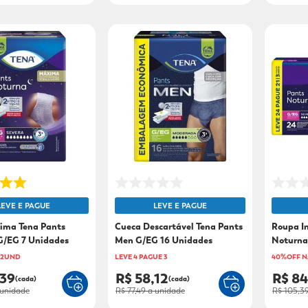
LEVE E PAGUE
LEVE E PAGUE
ima Tena Pants
Cueca Descartável Tena Pants
Roupa I
G/EG 7 Unidades
Men G/EG 16 Unidades
Noturna
21
 2UND
LEVE 4 PAGUE 3
40%OFF N
,39
R$ 58,12
R$ 84
(cada)
(cada)
unidade
R$ 77,49
a unidade
R$ 105,3