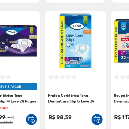
LEVE E PAGUE
riátrica Tena
Fralda Geriátrica Tena
Roupa I
lip M Leve 24 Pague
DermaCare Slip G Leve 24
Dermaca
Pague 21
Pague 2
 2UND
99
R$ 98,59
R$ 11
(cada)
unidade