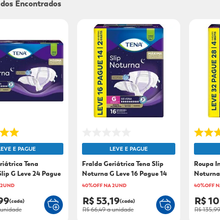
9
º
sabonete líquido
10
º
adeforte turbo
LEVE E PAGUE
LEVE E PAGUE
riátrica Tena
Fralda Geriátrica Tena Slip
Roupa I
lip G Leve 24 Pague
Noturna G Leve 16 Pague 14
Noturna
28
 2UND
40%OFF NA 2UND
40%OFF N
99
R$ 53,19
R$ 10
(cada)
(cada)
unidade
R$ 66,49
a unidade
R$ 135,9