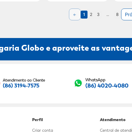
Pr
1
2
3
...
8
garia Globo e aproveite as vantage
Seu E-mail:
Perfil
Atendimento
Criar conta
Central de aten