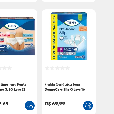
ntima Tena Pants
Fralda Geriátrica Tena
re G/EG Leve 32
DermaCare Slip G Leve 16
8
Pague 14
7,69
R$ 69,99