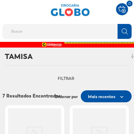
0
Buscar
TERMOS MAIS BUSCADOS
TAMISA
1
º
fralda
2
º
protetor solar
FILTRAR
3
º
desodorante
4
º
pantene
7
Ordenar por
Mais recentes
5
º
dove
6
º
fralda xg
7
º
mounjaro
8
º
shampoo