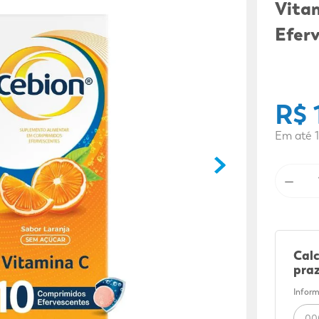
9
º
fralda xg
Vita
10
º
shampoo
Efer
R$
Em até
1
－
Calc
praz
Inform