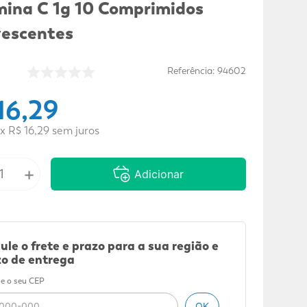
mina C 1g 10 Comprimidos
vescentes
Referência
:
94602
16
,
29
x
R$
16
,
29
sem juros
+
Adicionar
ule o frete e prazo para a sua região e
o de entrega
e o seu CEP
OK