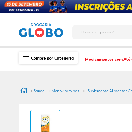
O que você procura?
Compre por Categoria
Medicamentos com Até
Saúde
Medicamentos
Saúde
Monovitaminas
Suplemento Alimentar Ce
Dermocosméticos
Mãe e Filho
Higiene & Beleza
Conveniência
Promoções