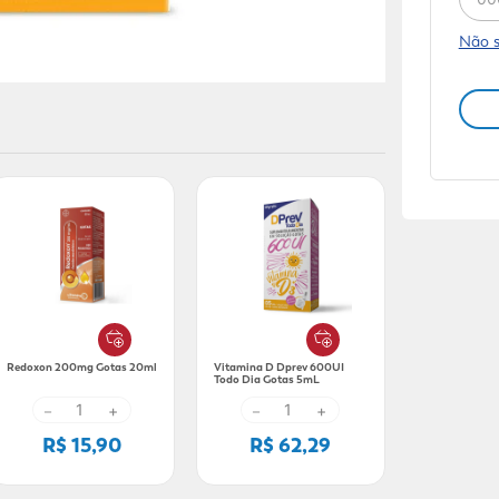
Não 
Redoxon 200mg Gotas 20ml
Vitamina D Dprev 600UI
Todo Dia Gotas 5mL
－
+
－
+
R$ 15,90
R$ 62,29