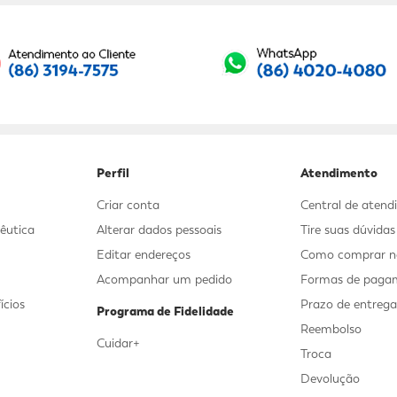
Seu E-mail:
Perfil
Atendimento
Criar conta
Central de aten
êutica
Alterar dados pessoais
Tire suas dúvida
Editar endereços
Como comprar no
Acompanhar um pedido
Formas de paga
ícios
Prazo de entreg
Programa de Fidelidade
Reembolso
Cuidar+
Troca
Devolução