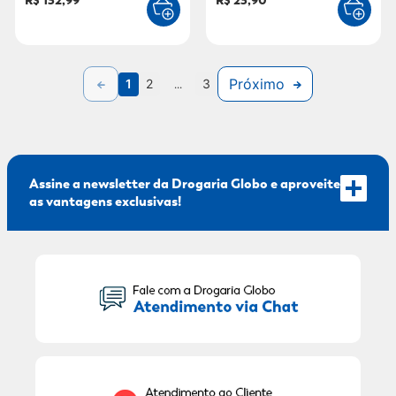
R$ 132,99
R$ 23,90
Próximo
1
2
...
3
Assine a newsletter da Drogaria Globo e aproveite
as vantagens exclusivas!
Seu Nome:
Seu E-mail: