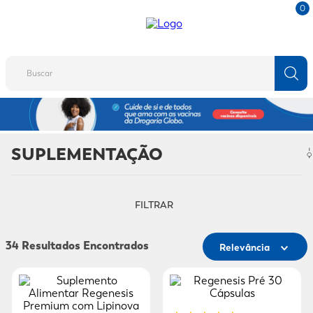
0
Buscar
TERMOS MAIS BUSCADOS
1
º
fralda
SUPLEMENTAÇÃO
2
º
protetor solar
3
º
desodorante
FILTRAR
4
º
pantene
5
º
dove
34
Relevância
6
º
adeforte turbo
7
º
sabonete líquido
8
º
mounjaro