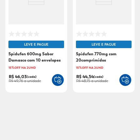
LEVE E PAGUE
LEVE E PAGUE
Spidufen 600mg Sabor
Spidufen 770mg com
Damasco com 10 envelopes
20comprimidos
15%OFF NA 2UND
15%OFF NA 2UND
R$ 46,03
R$ 44,54
(cada)
(cada)
R$ 49,76
a unidade
R$ 48,15
a unidade