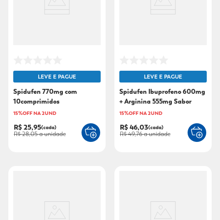
9
º
fralda xg
10
º
shampoo
LEVE E PAGUE
LEVE E PAGUE
Spidufen 770mg com
Spidufen Ibuprofeno 600mg
10comprimidos
+ Arginina 555mg Sabor
Menta 10 Envelopes
15%OFF NA 2UND
15%OFF NA 2UND
R$ 25,95
R$ 46,03
(cada)
(cada)
R$ 28,05
a unidade
R$ 49,76
a unidade