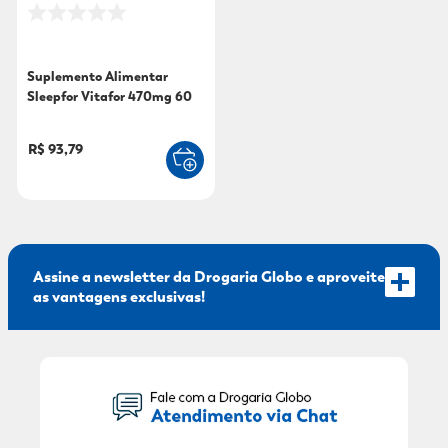
9
º
sabonete líquido
10
º
adeforte turbo
Suplemento Alimentar
Sleepfor Vitafor 470mg 60
Cápsulas
R$ 93,79
Assine a newsletter da Drogaria Globo e aproveite
as vantagens exclusivas!
Seu Nome: