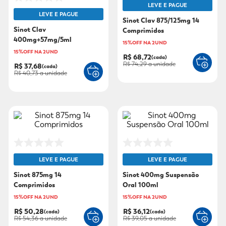
LEVE E PAGUE
LEVE E PAGUE
9
º
fralda xg
Sinot Clav 875/125mg 14
Sinot Clav
Comprimidos
10
º
shampoo
400mg+57mg/5ml
15%OFF NA 2UND
Suspensão Oral 70ml
15%OFF NA 2UND
R$ 68,72
(cada)
R$ 74,29
a unidade
R$ 37,68
(cada)
R$ 40,73
a unidade
LEVE E PAGUE
LEVE E PAGUE
Sinot 875mg 14
Sinot 400mg Suspensão
Comprimidos
Oral 100ml
15%OFF NA 2UND
15%OFF NA 2UND
R$ 50,28
R$ 36,12
(cada)
(cada)
R$ 54,36
a unidade
R$ 39,05
a unidade