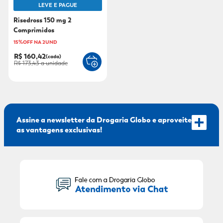
LEVE E PAGUE
9
º
sabonete líquido
Risedross 150 mg 2
Comprimidos
10
º
adeforte turbo
15%OFF NA 2UND
R$ 160,42
(cada)
R$ 173,43
a unidade
Assine a newsletter da Drogaria Globo e aproveite
as vantagens exclusivas!
Seu Nome:
Seu E-mail: