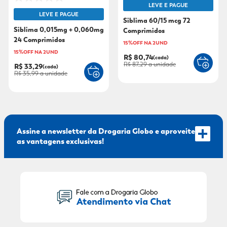
LEVE E PAGUE
LEVE E PAGUE
9
º
fralda xg
Siblima 60/15 mcg 72
Siblima 0,015mg + 0,060mg
Comprimidos
10
º
shampoo
24 Comprimidos
15%OFF NA 2UND
15%OFF NA 2UND
R$ 80,74
(cada)
R$ 87,29
a unidade
R$ 33,29
(cada)
R$ 35,99
a unidade
Assine a newsletter da Drogaria Globo e aproveite
as vantagens exclusivas!
Seu Nome: