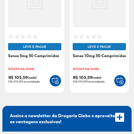
9
º
sabonete líquido
10
º
adeforte turbo
LEVE E PAGUE
LEVE E PAGUE
Senes 5mg 30 Comprimidos
Senes 10mg 30 Comprimidos
15%OFF NA 2UND
15%OFF NA 2UND
R$ 103,59
R$ 103,59
(cada)
(cada)
R$ 111,99
a unidade
R$ 111,99
a unidade
Assine a newsletter da Drogaria Globo e aproveite
as vantagens exclusivas!