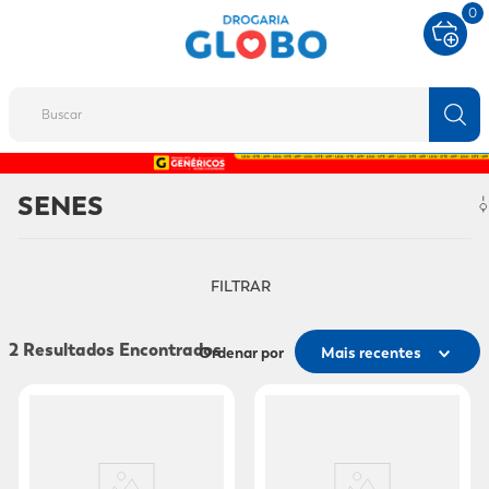
0
Buscar
TERMOS MAIS BUSCADOS
SENES
1
º
fralda
2
º
protetor solar
FILTRAR
3
º
desodorante
4
º
pantene
2
Ordenar por
Mais recentes
5
º
dove
6
º
fralda xg
7
º
mounjaro
8
º
shampoo