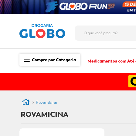
O que você procura?
Compre por Categoria
Medicamentos com Até
Saúde
Medicamentos
Dermocosméticos
Rovamicina
Mãe e Filho
ROVAMICINA
Higiene & Beleza
Conveniência
Promoções