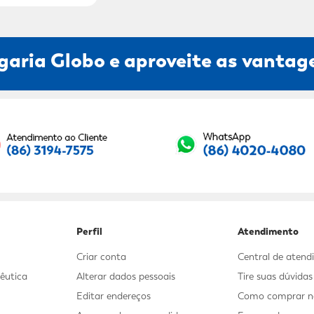
garia Globo e aproveite as vantage
Seu E-mail:
Perfil
Atendimento
Criar conta
Central de aten
êutica
Alterar dados pessoais
Tire suas dúvida
Editar endereços
Como comprar no