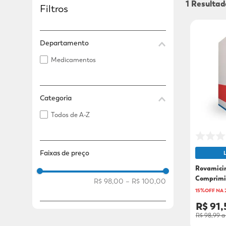
1
Filtros
Adicional
Adicional
Departamento
Medicamentos
Categoria
Todos de A-Z
Faixas de preço
Rovamici
Comprimi
R$ 98,00
–
R$ 100,00
15%OFF NA
R$ 91,
R$ 98,99
a