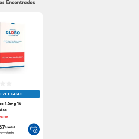
9
º
sabonete líquido
10
º
adeforte turbo
LEVE E PAGUE
na 1,5mg 16
dos
 2UND
57
(cada)
 unidade