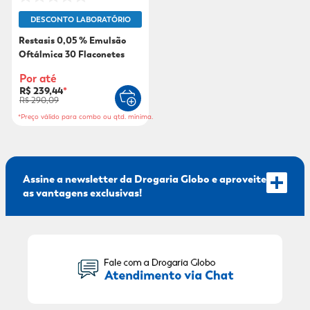
DESCONTO LABORATÓRIO
9
º
mounjaro
Restasis 0,05 % Emulsão
10
º
fralda xg
Oftálmica 30 Flaconetes
Por até
R$ 239,44
*
R$ 290,09
*Preço válido para combo ou qtd. mínima.
Assine a newsletter da Drogaria Globo e aproveite
as vantagens exclusivas!
Seu Nome: