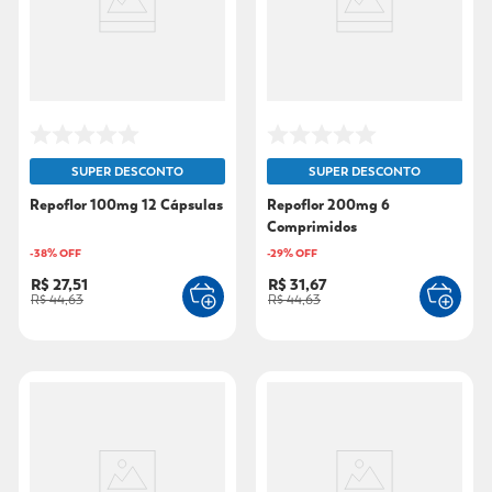
9
º
mounjaro
10
º
fralda xg
SUPER DESCONTO
SUPER DESCONTO
Repoflor 100mg 12 Cápsulas
Repoflor 200mg 6
Comprimidos
-
38
% OFF
-
29
% OFF
R$ 27,51
R$ 31,67
R$ 44,63
R$ 44,63