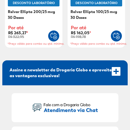
DESCONTO LABORATÓRIO
DESCONTO LABORATÓRIO
9
º
sabonete líquido
Relvar Ellipta 200/25 mcg
Relvar Ellipta 100/25 mcg
30 Doses
30 Doses
10
º
adeforte turbo
Por até
Por até
R$ 263,27
*
R$ 162,05
*
R$ 322,95
R$ 198,78
*Preço válido para combo ou qtd. mínima.
*Preço válido para combo ou qtd. mínima.
Assine a newsletter da Drogaria Globo e aproveite
as vantagens exclusivas!
Seu Nome:
Seu E-mail: