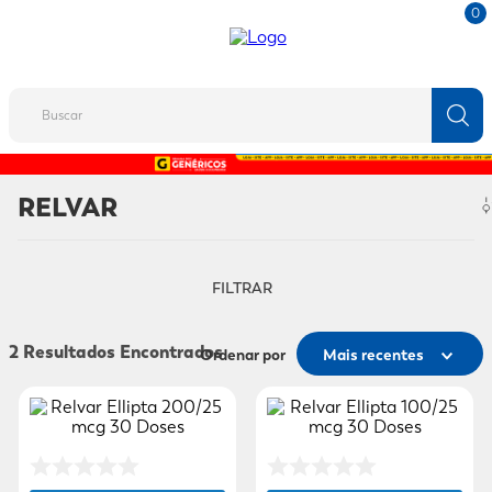
0
Buscar
TERMOS MAIS BUSCADOS
RELVAR
1
º
fralda
2
º
protetor solar
FILTRAR
3
º
desodorante
4
º
pantene
2
Ordenar por
Mais recentes
5
º
dove
6
º
fralda xg
7
º
mounjaro
8
º
shampoo