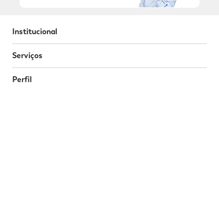
Institucional
Serviços
Perfil
Programa da Fidelidade
Atendimento
Segurança
Baixe o nosso App
Nossas Redes Sociais