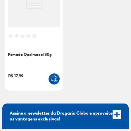
9
º
fralda xg
10
º
shampoo
Pomada Queimadol 30g
R$ 17,99
Assine a newsletter da Drogaria Globo e aproveite
as vantagens exclusivas!