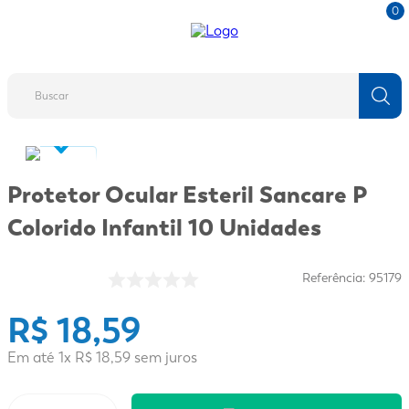
0
Buscar
TERMOS MAIS BUSCADOS
1
º
fralda
Protetor Ocular Esteril Sancare P
2
º
protetor solar
Colorido Infantil 10 Unidades
3
º
desodorante
4
º
pantene
Referência
:
95179
5
º
dove
R$
18
,
59
6
º
fralda xg
Em até
1
x
R$
18
,
59
sem juros
7
º
mounjaro
8
º
shampoo