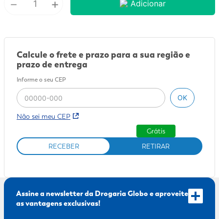
－
+
Adicionar
9
º
sabonete líquido
10
º
adeforte turbo
Calcule o frete e prazo para a sua região e
prazo de entrega
Informe o seu CEP
OK
Não sei meu CEP
Grátis
RECEBER
RETIRAR
Assine a newsletter da Drogaria Globo e aproveite
as vantagens exclusivas!