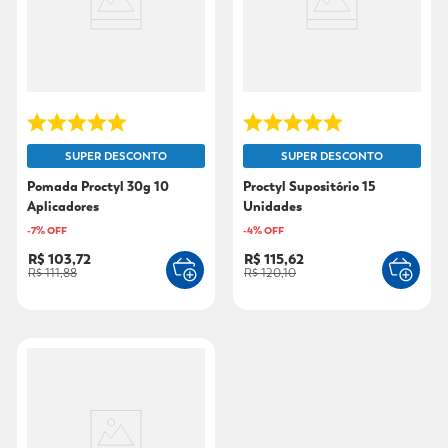
9
º
fralda xg
10
º
shampoo
SUPER DESCONTO
SUPER DESCONTO
Pomada Proctyl 30g 10
Proctyl Supositório 15
Aplicadores
Unidades
-
7
% OFF
-
4
% OFF
R$ 103,72
R$ 115,62
R$ 111,88
R$ 120,10