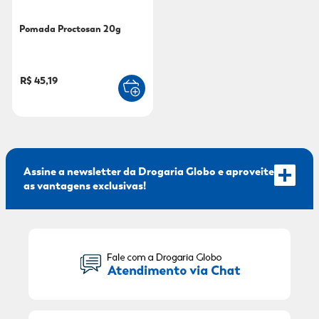
9
º
fralda xg
Pomada Proctosan 20g
10
º
shampoo
R$ 45,19
Assine a newsletter da Drogaria Globo e aproveite
as vantagens exclusivas!
Seu Nome:
Seu E-mail: