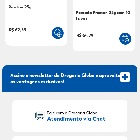
Proctan 25g
9
º
sabonete líquido
Pomada Proctan 25g com 10
Luvas
10
º
adeforte turbo
R$ 62,59
R$ 64,79
Assine a newsletter da Drogaria Globo e aproveite
as vantagens exclusivas!
Seu Nome:
Seu E-mail: