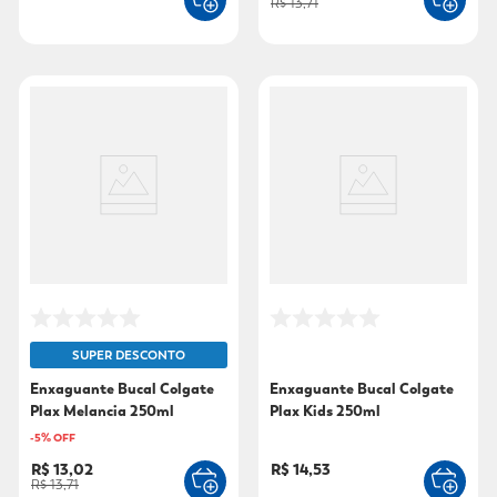
R$ 13,71
SUPER DESCONTO
Enxaguante Bucal Colgate
Enxaguante Bucal Colgate
Plax Melancia 250ml
Plax Kids 250ml
-
5
% OFF
R$ 13,02
R$ 14,53
R$ 13,71