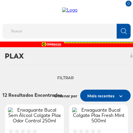
0
Buscar
TERMOS MAIS BUSCADOS
PLAX
1
º
fralda
2
º
protetor solar
FILTRAR
3
º
desodorante
4
º
pantene
12
Ordenar por
Mais recentes
5
º
dove
6
º
fralda xg
7
º
mounjaro
8
º
shampoo