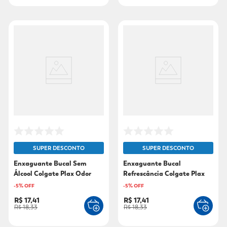
SUPER DESCONTO
SUPER DESCONTO
Enxaguante Bucal Sem
Enxaguante Bucal
Álcool Colgate Plax Odor
Refrescância Colgate Plax
Control 500ml
Ice Infinity 500mL Leve
-
5
% OFF
-
5
% OFF
500ml Pague 350ml
R$ 17,41
R$ 17,41
R$ 18,33
R$ 18,33