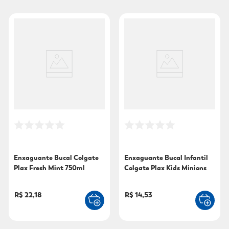
Enxaguante Bucal Colgate
Enxaguante Bucal Infantil
Plax Fresh Mint 750ml
Colgate Plax Kids Minions
250ml
R$ 22,18
R$ 14,53