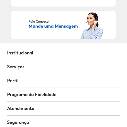
Institucional
Serviços
Perfil
Programa da Fidelidade
Atendimento
Segurança