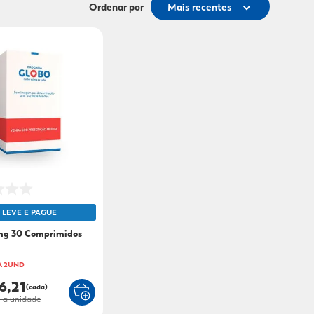
Ordenar por
Mais recentes
LEVE E PAGUE
5mg 30 Comprimidos
A 2UND
6,21
(cada)
1
a unidade