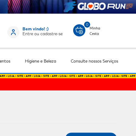
0
Minha
Bem vindo! :)
Entre ou cadastre-se
Cesta
entos
Higiene e Beleza
Consulte nossos Serviços