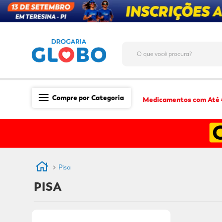
O que você procura?
Compre por Categoria
Medicamentos com Até
Saúde
Medicamentos
Dermocosméticos
Pisa
Mãe e Filho
PISA
Higiene & Beleza
Conveniência
Promoções