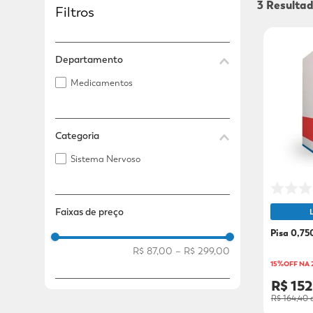
3
Filtros
Adicional
Adicional
Departamento
Medicamentos
Categoria
Sistema Nervoso
Faixas de preço
Pisa 0,7
R$ 87,00
–
R$ 299,00
15%OFF NA
R$ 15
R$ 164,40
a