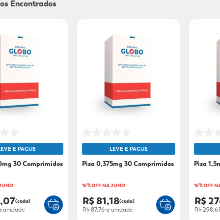
9
º
mounjaro
10
º
fralda xg
LEVE E PAGUE
LEVE E PAGUE
50mg 30 Comprimidos
Pisa 0,375mg 30 Comprimidos
Pisa 1,
 2UND
15%OFF NA 2UND
15%OFF N
2,07
R$ 81,18
R$ 27
(cada)
(cada)
 unidade
R$ 87,76
a unidade
R$ 298,6