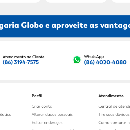
garia Globo e aproveite as vantage
Seu E-mail:
Perfil
Atendimento
Criar conta
Central de aten
êutica
Alterar dados pessoais
Tire suas dúvida
Editar endereços
Como comprar no