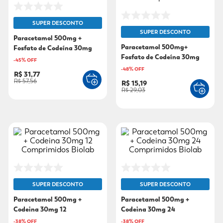
9
º
fralda xg
SUPER DESCONTO
10
º
shampoo
SUPER DESCONTO
Paracetamol 500mg +
Paracetamol 500mg+
Fosfato de Codeína 30mg
Fosfato de Codeína 30mg
Eurofarma 24 Comprimidos
-
45
% OFF
Genérico Eurofarma 12
-
48
% OFF
R$ 31,77
Comprimidos
R$ 57,56
R$ 15,19
R$ 29,03
SUPER DESCONTO
SUPER DESCONTO
Paracetamol 500mg +
Paracetamol 500mg +
Codeina 30mg 12
Codeina 30mg 24
Comprimidos Biolab
Comprimidos Biolab
-
38
% OFF
-
38
% OFF