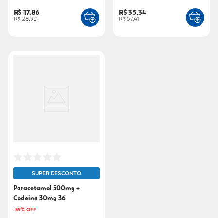
R$ 17,86
R$ 35,34
R$ 28,93
R$ 57,41
SUPER DESCONTO
Paracetamol 500mg +
Codeina 30mg 36
Comprimidos Biolab
-
39
% OFF