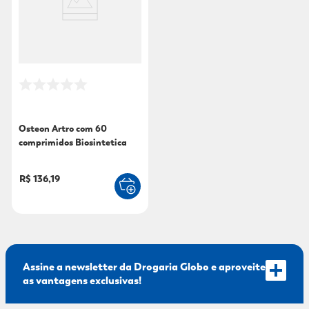
9
º
sabonete líquido
10
º
adeforte turbo
Osteon Artro com 60
comprimidos Biosintetica
R$ 136,19
Assine a newsletter da Drogaria Globo e aproveite
as vantagens exclusivas!