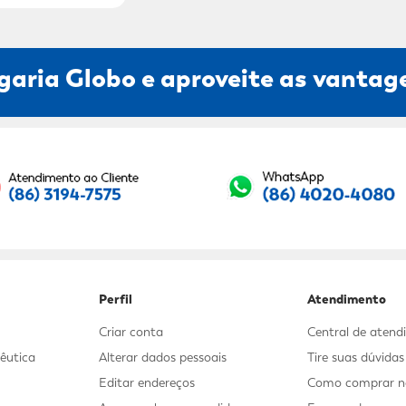
garia Globo e aproveite as vantage
Seu E-mail:
Perfil
Atendimento
Criar conta
Central de aten
êutica
Alterar dados pessoais
Tire suas dúvida
Editar endereços
Como comprar no