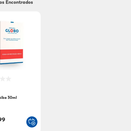
9
º
sabonete líquido
10
º
adeforte turbo
aíba 30ml
99