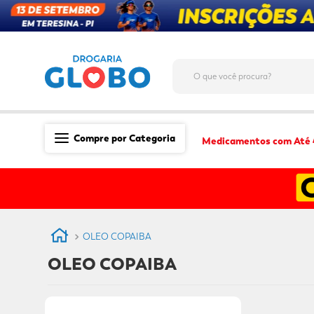
O que você procura?
Compre por Categoria
Medicamentos com Até
Saúde
Medicamentos
Dermocosméticos
OLEO COPAIBA
Mãe e Filho
OLEO COPAIBA
Higiene & Beleza
Conveniência
Promoções