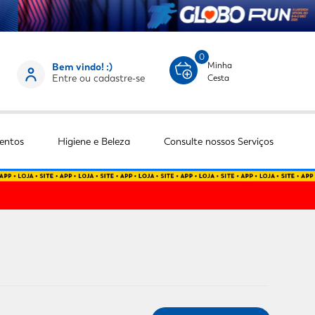
0
Minha
Bem vindo! :)
Entre ou cadastre-se
Cesta
entos
Higiene e Beleza
Consulte nossos Serviços