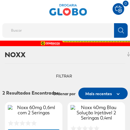
0
Buscar
TERMOS MAIS BUSCADOS
NOXX
1
º
fralda
2
º
protetor solar
FILTRAR
3
º
desodorante
4
º
pantene
2
Ordenar por
Mais recentes
5
º
dove
6
º
adeforte turbo
7
º
sabonete líquido
8
º
shampoo