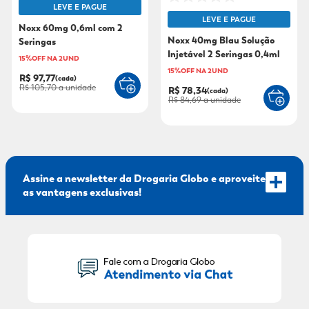
LEVE E PAGUE
LEVE E PAGUE
9
º
mounjaro
Noxx 60mg 0,6ml com 2
Noxx 40mg Blau Solução
Seringas
10
º
fralda xg
Injetável 2 Seringas 0,4ml
15%OFF NA 2UND
15%OFF NA 2UND
R$ 97,77
(cada)
R$ 105,70
a unidade
R$ 78,34
(cada)
R$ 84,69
a unidade
Assine a newsletter da Drogaria Globo e aproveite
as vantagens exclusivas!
Seu Nome: