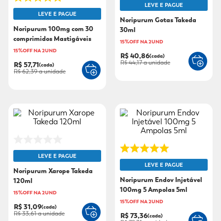
LEVE E PAGUE
LEVE E PAGUE
9
º
mounjaro
Noripurum Gotas Takeda
Noripurum 100mg com 30
30ml
10
º
fralda xg
comprimidos Mastigáveis
15%OFF NA 2UND
15%OFF NA 2UND
R$ 40,86
(cada)
R$ 44,17
a unidade
R$ 57,71
(cada)
R$ 62,39
a unidade
LEVE E PAGUE
LEVE E PAGUE
Noripurum Xarope Takeda
Noripurum Endov Injetável
120ml
100mg 5 Ampolas 5ml
15%OFF NA 2UND
15%OFF NA 2UND
R$ 31,09
(cada)
R$ 33,61
a unidade
R$ 73,36
(cada)