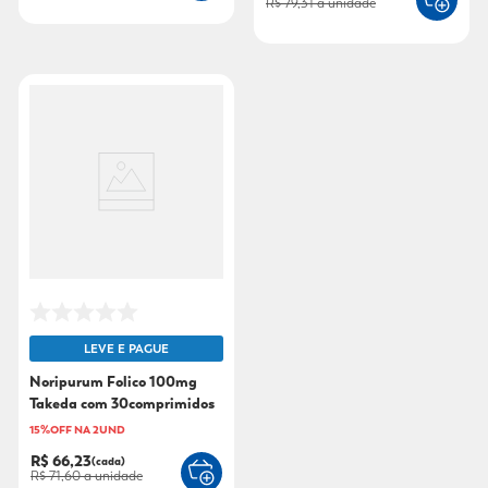
R$ 79,31
a unidade
LEVE E PAGUE
Noripurum Folico 100mg
Takeda com 30comprimidos
15%OFF NA 2UND
R$ 66,23
(cada)
R$ 71,60
a unidade