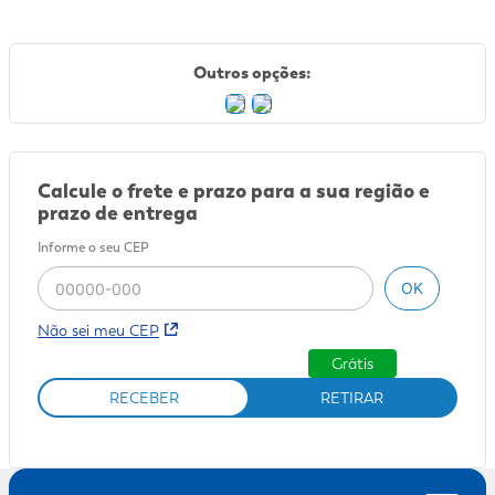
9
º
fralda xg
Outros opções:
10
º
shampoo
Calcule o frete e prazo para a sua região e
prazo de entrega
Informe o seu CEP
OK
Não sei meu CEP
Grátis
RECEBER
RETIRAR