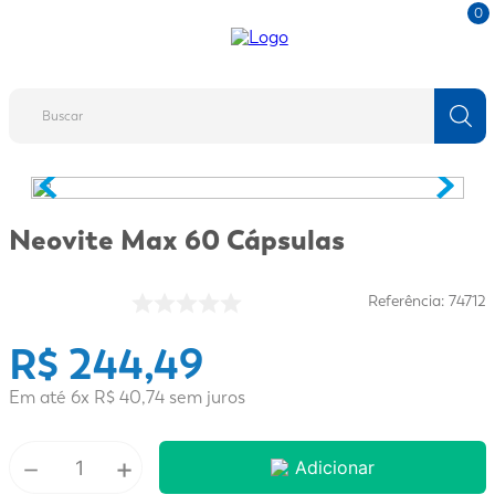
0
Buscar
TERMOS MAIS BUSCADOS
1
º
fralda
Neovite Max 60 Cápsulas
2
º
protetor solar
3
º
desodorante
Referência
:
74712
4
º
pantene
R$
244
,
49
5
º
dove
Em até
6
x
R$
40
,
74
sem juros
6
º
adeforte turbo
7
º
mounjaro
－
+
Adicionar
8
º
sabonete líquido