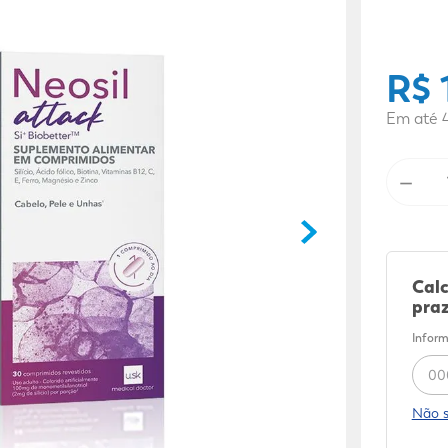
9
º
fralda xg
10
º
shampoo
R$
Em até
－
Calc
praz
Inform
Não 