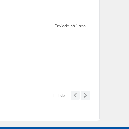
Enviado há
1 ano
1 - 1
de
1