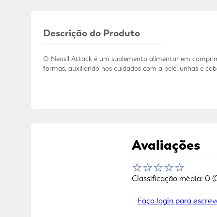
Descrição do Produto
O Neosil Attack é um suplemento alimentar em comprimi
formas, auxiliando nos cuidados com a pele, unhas e cab
Avaliações
☆
☆
☆
☆
☆
Classificação média: 0
(
Faça login para escrev