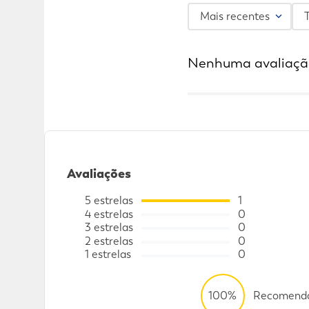
Mais recentes
Nenhuma avaliaçã
Avaliações
5
estrelas
1
4
estrelas
0
3
estrelas
0
2
estrelas
0
1
estrelas
0
100%
Recomenda