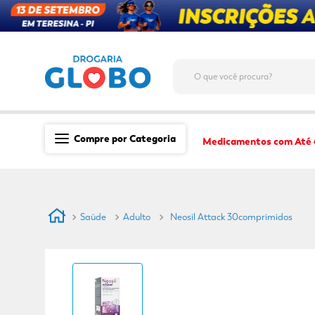
O que você procura?
Compre por Categoria
Medicamentos com Até
Saúde
Medicamentos
Saúde
Adulto
Neosil Attack 30comprimidos
Dermocosméticos
Mãe e Filho
Higiene & Beleza
Conveniência
Promoções