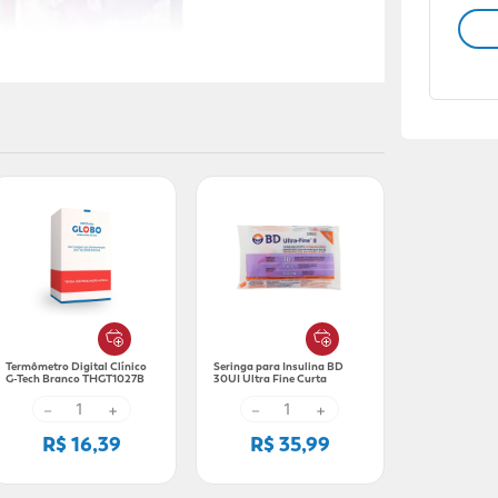
Termômetro Digital Clínico
Seringa para Insulina BD
G-Tech Branco THGT1027B
30UI Ultra Fine Curta
8x0,30mm 10 Unidades
－
+
－
+
R$ 16,39
R$ 35,99