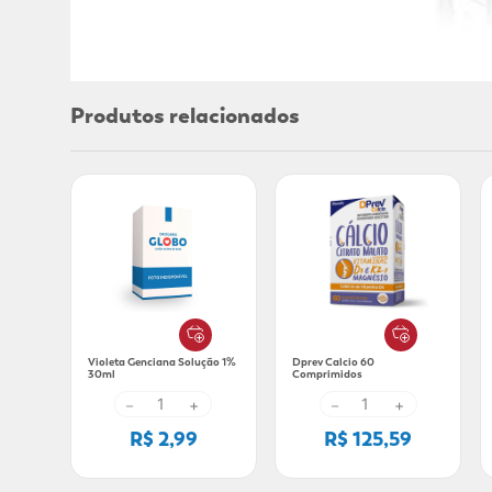
Produtos relacionados
Violeta Genciana Solução 1%
Dprev Calcio 60
30ml
Comprimidos
－
+
－
+
R$ 2,99
R$ 125,59