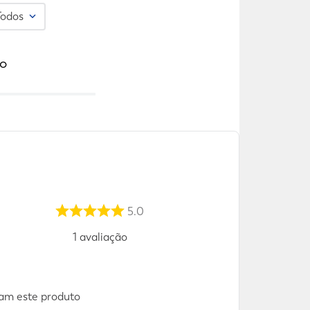
Todos
o
5.0
1
avaliação
m este produto