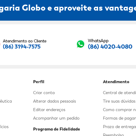
garia Globo e aproveite as vantage
Seu E-mail:
Perfil
Atendimento
Criar conta
Central de aten
êutica
Alterar dados pessoais
Tire suas dúvida
Editar endereços
Como comprar no
Acompanhar um pedido
Formas de paga
ícios
Prazo de entreg
Programa de Fidelidade
Reembolso