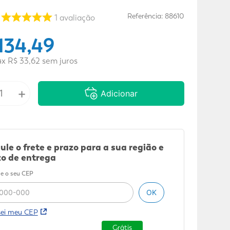
Referência
:
88610
1
avaliação
134
,
49
4
x
R$
33
,
62
sem juros
+
Adicionar
ule o frete e prazo para a sua região e
o de entrega
e o seu CEP
OK
sei meu CEP
Grátis