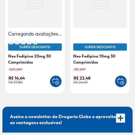
9
º
sabonete líquido
10
º
adeforte turbo
Carregando avaliações...
SUPER DESCONTO
SUPER DESCONTO
Neo Fedipina 20mg 30
Neo Fedipina 10mg 30
Comprimidos
Comprimidos
-
56
% OFF
-
8
% OFF
R$ 16,64
R$ 22,48
R$ 37,80
R$ 24,43
Assine a newsletter da Drogaria Globo e aproveite
as vantagens exclusivas!