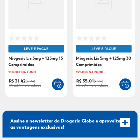
9
º
mounjaro
10
º
fralda xg
LEVE E PAGUE
LEVE E PAGUE
Miogesic Lis 5mg + 125mg 15
Miogesic Lis 5mg + 125mg 30
Comprimidos
Comprimidos
15%OFF NA 2UND
15%OFF NA 2UND
R$ 31,42
R$ 55,01
(cada)
(cada)
R$ 33,97
a unidade
R$ 59,47
a unidade
Assine a newsletter da Drogaria Globo e aproveite
as vantagens exclusivas!