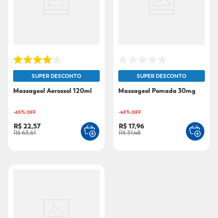
9
º
sabonete líquido
10
º
adeforte turbo
SUPER DESCONTO
SUPER DESCONTO
Massageol Aerossol 120ml
Massageol Pomada 30mg
-
65
% OFF
-
43
% OFF
R$ 22,57
R$ 17,96
R$ 63,61
R$ 31,48