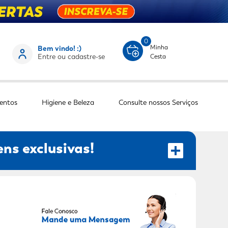
0
Minha
Bem vindo! :)
Entre ou cadastre-se
Cesta
entos
Higiene e Beleza
Consulte nossos Serviços
ns exclusivas!
RECEBER OFERTAS EXCLUSIVAS!