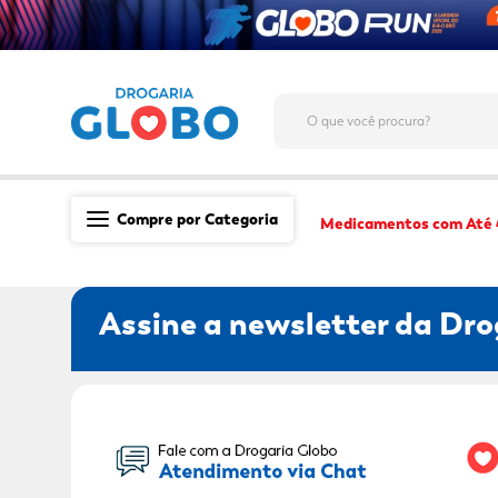
O que você procura?
Compre por Categoria
Medicamentos com Até
Saúde
Assine a newsletter da Dro
Medicamentos
Dermocosméticos
Mãe e Filho
Seu Nome:
Higiene & Beleza
Conveniência
Promoções