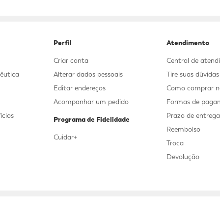
9
º
sabonete líquido
10
º
adeforte turbo
Perfil
Atendimento
Criar conta
Central de aten
êutica
Alterar dados pessoais
Tire suas dúvida
Editar endereços
Como comprar no
Acompanhar um pedido
Formas de paga
ícios
Prazo de entreg
Programa de Fidelidade
Reembolso
Cuidar+
Troca
Devolução